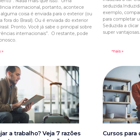
ento”. Nada mais que isso. Uma
seduzida.Induzid
rência internacional, portanto, acontece
exemplo, compart
alguma coisa é enviada para o exterior (ou
para completar u
ra fora do Brasil). Ou é enviada do exterior
Seduzida a clica
rasil. Pronto. Você já sabe o principal sobre
super vantajosa
erências internacionais”. O restante, pode
conosco.
 »
Leia mais »
ajar a trabalho? Veja 7 razões
Cursos para 