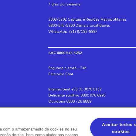
7 dias por semana
3003-5202 Capitais e Regiões Metropolitanas
0800-545-5200 Demais localidades
WhatsApp: (31) 97182-8887
SAC 0800 545 5252
Segunda a sexta – 24h
Fale pelo Chat
Internacional +55 31 3078 8152
Deficiente auditivo 0800 970 6993
Ouvidoria 0800 726 8889
Banco BS2
Aceitar todos 
Via Olímpia, São Paulo, SP 04547-130, Brasil, 300
rda com o armazenamento de cookies no seu
cookies
ilização do site, bem como ajudar nas nossas