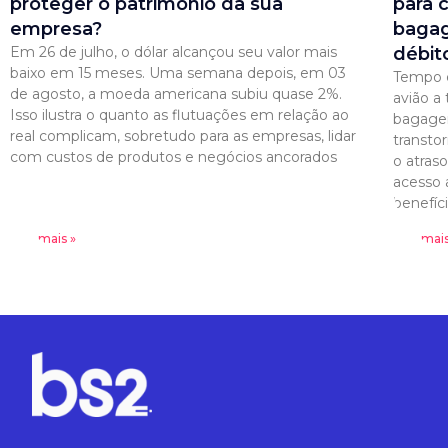
proteger o patrimônio da sua
para 
empresa?
bagag
Em 26 de julho, o dólar alcançou seu valor mais
débit
baixo em 15 meses. Uma semana depois, em 03
Tempo é
de agosto, a moeda americana subiu quase 2%.
avião a
Isso ilustra o quanto as flutuações em relação ao
bagagem
real complicam, sobretudo para as empresas, lidar
transto
com custos de produtos e negócios ancorados
o atras
acesso 
benefíc
Leia mais »
Leia mais