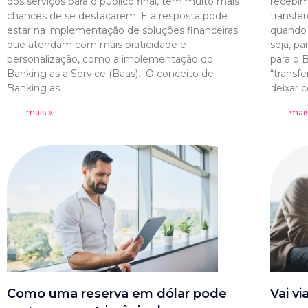
dos serviços para o público final, têm muito mais
recebim
chances de se destacarem. E a resposta pode
transfe
estar na implementação de soluções financeiras
quando 
que atendam com mais praticidade e
seja, pa
personalização, como a implementação do
para o B
Banking as a Service (Baas). O conceito de
“transf
Banking as
deixar 
Leia mais »
Leia mais
Como uma reserva em dólar pode
Vai vi