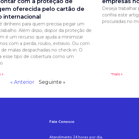
contar com a proteção de
empresas no
em oferecida pelo cartão de
Deseja trabalhar
confira este arti
o internacional
procuradas no me
 dinheiro para quem precisa pegar um
 trabalho. Além disso, dispor da proteção de
 é um recurso que ajuda a minimizar
rnos com a perda, roubo, extravio. Ou com
o de malas despachadas no check-in. O
a esse tipo de cobertura como um
io
 »
Leia mais »
« Anterior
Seguinte »
Fale Conosco
Atendimento 24 horas por dia,