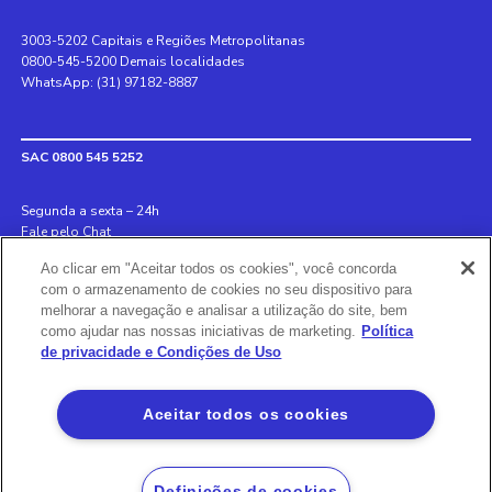
3003-5202 Capitais e Regiões Metropolitanas
0800-545-5200 Demais localidades
WhatsApp: (31) 97182-8887
SAC 0800 545 5252
Segunda a sexta – 24h
Fale pelo Chat
Ao clicar em "Aceitar todos os cookies", você concorda
Internacional +55 31 3078 8152
com o armazenamento de cookies no seu dispositivo para
Deficiente auditivo 0800 970 6993
melhorar a navegação e analisar a utilização do site, bem
Ouvidoria 0800 726 8889
como ajudar nas nossas iniciativas de marketing.
Política
de privacidade e Condições de Uso
Banco BS2
Aceitar todos os cookies
Via Olímpia, São Paulo, SP 04547-130, Brasil, 3003-5202
Definições de cookies