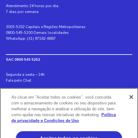
Atendimento 24 horas por dia,
7 dias por semana
3003-5202 Capitais e Regiões Metropolitanas
0800-545-5200 Demais localidades
WhatsApp: (31) 97182-8887
SAC 0800 545 5252
Segunda a sexta – 24h
Fale pelo Chat
Internacional +55 31 3078 8152
Ao clicar em "Aceitar todos os cookies", você concorda
Deficiente auditivo 0800 970 6993
com o armazenamento de cookies no seu dispositivo para
Ouvidoria 0800 726 8889
melhorar a navegação e analisar a utilização do site, bem
como ajudar nas nossas iniciativas de marketing.
Política
de privacidade e Condições de Uso
Banco BS2
Via Olímpia, São Paulo, SP 04547-130, Brasil, 3003-5202