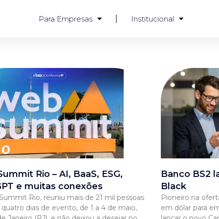
Para Empresas
Institucional
ummit Rio – AI, BaaS, ESG,
Banco BS2 l
PT e muitas conexões
Black
ummit Rio, reuniu mais de 21 mil pessoas
Pioneiro na ofert
 quatro dias de evento, de 1 a 4 de maio,
em dólar para em
de Janeiro (RJ), e não deixou a desejar no
lançar o novo Ca