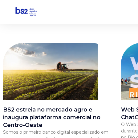
Pular
para
o
conteúdo
BS2 estreia no mercado agro e
Web S
inaugura plataforma comercial no
ChatG
Centro-Oeste
O Web S
durante
Somos o primeiro banco digital especializado em
no Rio 