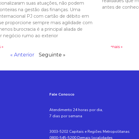
realidades que m
cionalizaram suas atuações, não podem
antes de conhec
fronteiras na gestão das finanças. Uma
nternacional PJ com cartão de débito em
que proporcione sempre mais agilidade com
enos burocracia é a principal aliada de
r negócio rumo ao exterior
 »
Leia mais »
« Anterior
Seguinte »
Fale Conosco
Atendimento 24 horas por dia,
7 dias por semana
3003-5202 Capitais e Regiões Metropolitanas
0800-545-5200 Demais localidades