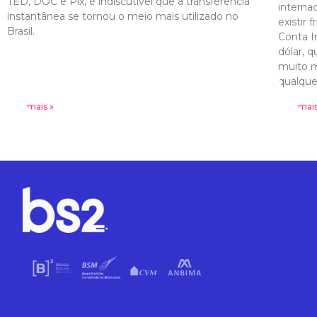
TED, DOC e Pix, é indiscutível que a transferência
interna
instantânea se tornou o meio mais utilizado no
existir 
Brasil.
Conta I
dólar, 
muito m
qualque
Leia mais »
Leia mais