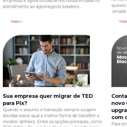
empresas e agora oficializamos nossa entrada no
quesito
atendimento ao agronegócio brasileiro.
jornada
Leia mais »
Leia mais
Sua empresa quer migrar de TED
Conta
para Pix?
novo 
Quando o assunto é transação sempre surgem
upgra
dúvidas sobre qual a melhor forma de transferir e
com 
receber dinheiro. Entre as opções principais, como
Para em