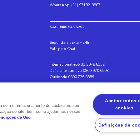
WhatsApp: (31) 97182-8887
SAC 0800 545 5252
Segunda a sexta – 24h
Fale pelo Chat
Internacional +55 31 3078 8152
Deficiente auditivo 0800 970 6993
Ouvidoria 0800 726 8889
Banco BS2
Aceitar todos 
Via Olímpia, São Paulo, SP 04547-130, Brasil, 300
rda com o armazenamento de cookies no seu
cookies
ilização do site, bem como ajudar nas nossas
Condições de Uso
Definições de co