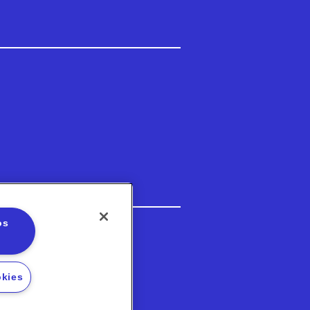
os
3-5202
okies