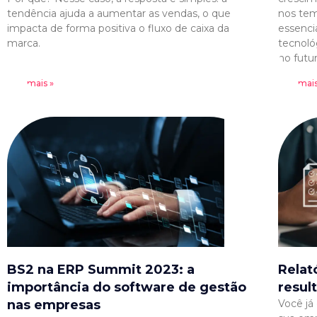
tendência ajuda a aumentar as vendas, o que
nos tem
impacta de forma positiva o fluxo de caixa da
essenci
marca.
tecnoló
no futur
Leia mais »
Leia mais
BS2 na ERP Summit 2023: a
Relat
importância do software de gestão
resul
nas empresas
Você já 