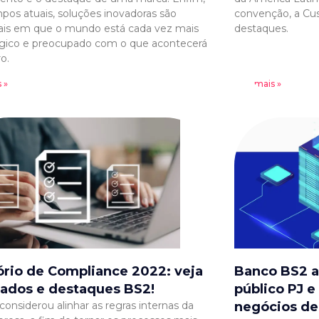
pos atuais, soluções inovadoras são
convenção, a Cu
ais em que o mundo está cada vez mais
destaques.
gico e preocupado com o que acontecerá
o.
 »
Leia mais »
ório de Compliance 2022: veja
Banco BS2 a
tados e destaques BS2!
público PJ e
considerou alinhar as regras internas da
negócios de