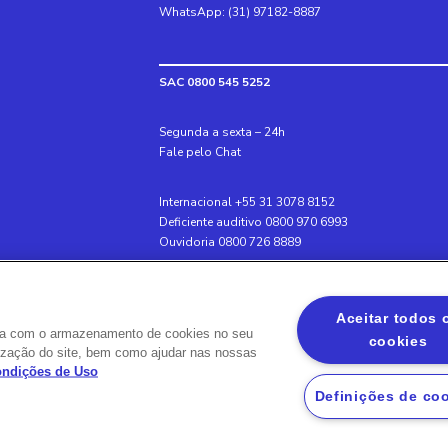
WhatsApp: (31) 97182-8887
SAC 0800 545 5252
Segunda a sexta – 24h
Fale pelo Chat
Internacional +55 31 3078 8152
Deficiente auditivo 0800 970 6993
Ouvidoria 0800 726 8889
Banco BS2
Aceitar todos 
Via Olímpia, São Paulo, SP 04547-130, Brasil, 300
rda com o armazenamento de cookies no seu
cookies
ilização do site, bem como ajudar nas nossas
Condições de Uso
Definições de co