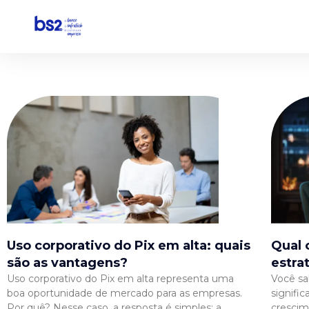
Pular
para
o
conteúdo
Uso corporativo do Pix em alta: quais
Qual 
são as vantagens?
estra
Uso corporativo do Pix em alta representa uma
Você sa
boa oportunidade de mercado para as empresas.
signifi
Por quê? Nesse caso, a resposta é simples: a
crescim