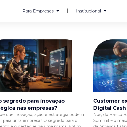
Para Empresas
Institucional
o segredo para inovação
Customer ex
tégica nas empresas?
Digital Cash
be que inovação, ação e estratégia podem
Nós, do Banco B
car para uma empresa? O segredo para o
Summit – o maio
ento e o destaque de uma marca. Enfim,
da América Latin