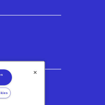
os
3-5202
okies