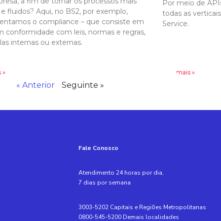
resa, a fim de tornar os processos mais
Por meio de APIs
 e fluidos? Aqui, no BS2, por exemplo,
todas as vertica
entamos o compliance – que consiste em
Service.
m conformidade com leis, normas e regras,
las internas ou externas.
 »
Leia mais »
« Anterior
Seguinte »
Fale Conosco
Atendimento 24 horas por dia,
7 dias por semana
3003-5202 Capitais e Regiões Metropolitanas
0800-545-5200 Demais localidades