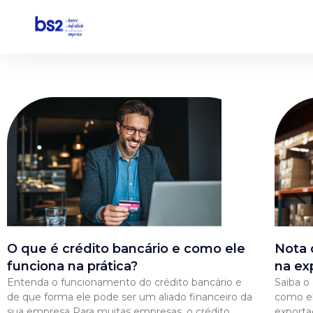
Pular
para
o
conteúdo
O que é crédito bancário e como ele
Nota 
funciona na prática?
na ex
Entenda o funcionamento do crédito bancário e
Saiba o
de que forma ele pode ser um aliado financeiro da
como el
sua empresa Para muitas empresas, o crédito
exporta