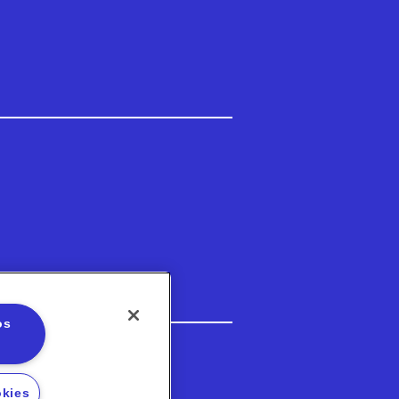
os
3-5202
okies