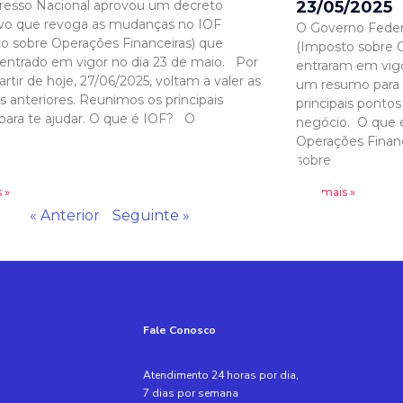
esso Nacional aprovou um decreto
23/05/2025
tivo que revoga as mudanças no IOF
O Governo Feder
o sobre Operações Financeiras) que
(Imposto sobre O
entrado em vigor no dia 23 de maio. Por
entraram em vigo
partir de hoje, 27/06/2025, voltam a valer as
um resumo para f
as anteriores. Reunimos os principais
principais ponto
para te ajudar. O que é IOF? O
negócio. O que 
Operações Finan
sobre
 »
Leia mais »
« Anterior
Seguinte »
Fale Conosco
Atendimento 24 horas por dia,
7 dias por semana