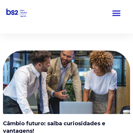
Pular
para
o
conteúdo
Câmbio futuro: saiba curiosidades e
vantagens!