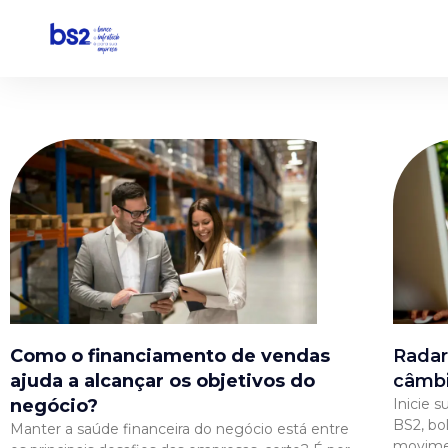
Pular
para
o
conteúdo
Como o financiamento de vendas
Radar
ajuda a alcançar os objetivos do
câmb
negócio?
Inicie 
BS2, bo
Manter a saúde financeira do negócio está entre
movime