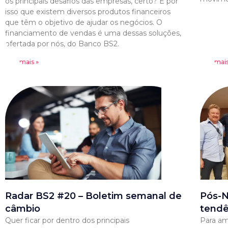
os principais desafios das empresas, certo? É por
isso que existem diversos produtos financeiros
que têm o objetivo de ajudar os negócios. O
financiamento de vendas é uma dessas soluções,
ofertada por nós, do Banco BS2.
Leia mais »
Leia mais
Radar BS2 #20 – Boletim semanal de
Pós-N
câmbio
tendê
Quer ficar por dentro dos principais
Para am