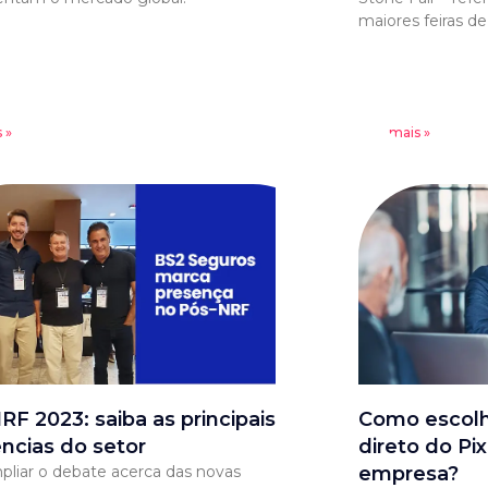
maiores feiras d
 »
Leia mais »
RF 2023: saiba as principais
Como escolhe
ncias do setor
direto do Pi
pliar o debate acerca das novas
empresa?