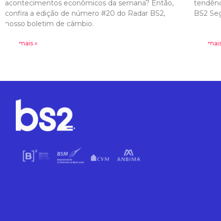
acontecimentos econômicos da semana? Então,
tendênc
confira a edição de número #20 do Radar BS2,
BS2 Seg
nosso boletim de câmbio.
Leia mais »
Leia mais