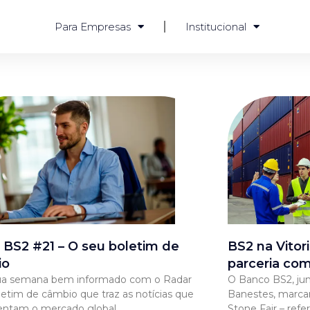
Para Empresas
Institucional
 BS2 #21 – O seu boletim de
BS2 na Vitor
io
parceria co
sua semana bem informado com o Radar
O Banco BS2, ju
letim de câmbio que traz as notícias que
Banestes, marca
ntam o mercado global.
Stone Fair – refe