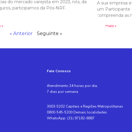
ias do mercado varejista em 2023, nós, da
A sua empresa es
uros, participamos da Pós-NRF.
um Participante 
compreenda as n
 »
Leia mais »
« Anterior
Seguinte »
Fale Conosco
Atendimento 24 horas por dia,
7 dias por semana
3003-5202 Capitais e Regiões Metropolitanas
0800-545-5200 Demais localidades
WhatsApp: (31) 97182-8887