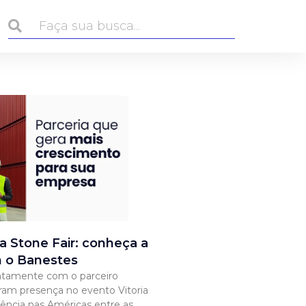
ia Stone Fair: conheça a
m o Banestes
ntamente com o parceiro
ram presença no evento Vitoria
rência nas Américas entre as