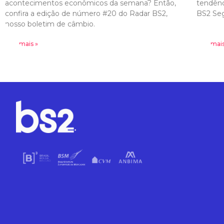
acontecimentos econômicos da semana? Então,
tendênc
confira a edição de número #20 do Radar BS2,
BS2 Seg
nosso boletim de câmbio.
Leia mais »
Leia mais