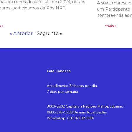
ias do mercado varejista em 2023, nós, da
A sua empresa es
uros, participamos da Pós-NRF.
um Participante 
compreenda as n
 »
Leia mais »
« Anterior
Seguinte »
Fale Conosco
Atendimento 24 horas por dia,
7 dias por semana
3003-5202 Capitais e Regiões Metropolitanas
0800-545-5200 Demais localidades
WhatsApp: (31) 97182-8887