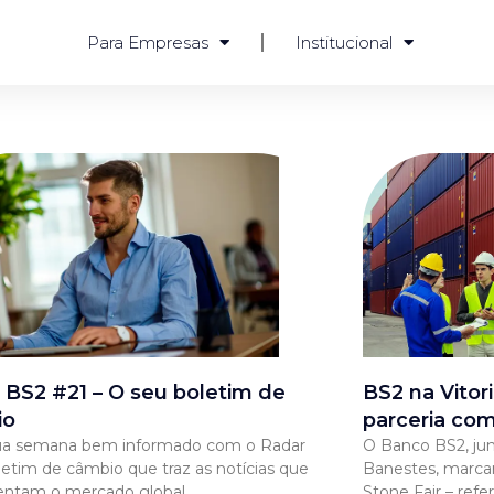
Para Empresas
Institucional
 BS2 #21 – O seu boletim de
BS2 na Vitor
io
parceria co
sua semana bem informado com o Radar
O Banco BS2, ju
letim de câmbio que traz as notícias que
Banestes, marca
ntam o mercado global.
Stone Fair – refe