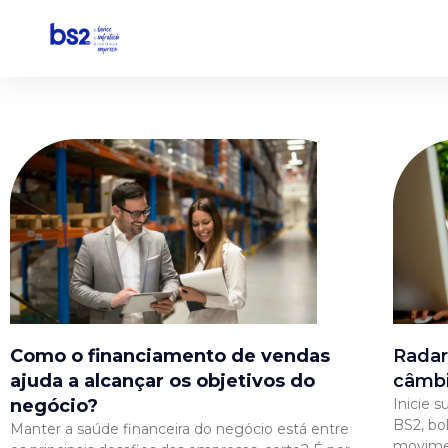
Pular
para
o
conteúdo
Como o financiamento de vendas
Radar
ajuda a alcançar os objetivos do
câmb
negócio?
Inicie 
BS2, bo
Manter a saúde financeira do negócio está entre
movime