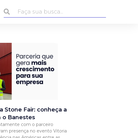
ia Stone Fair: conheça a
m o Banestes
ntamente com o parceiro
ram presença no evento Vitoria
rência nas Américas entre as