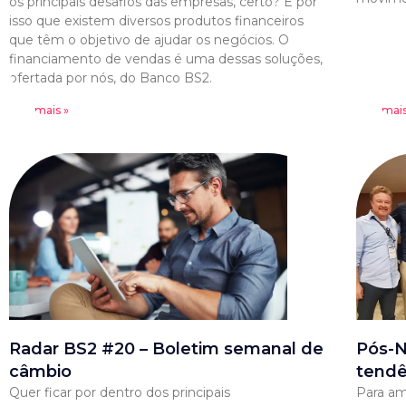
os principais desafios das empresas, certo? É por
isso que existem diversos produtos financeiros
que têm o objetivo de ajudar os negócios. O
financiamento de vendas é uma dessas soluções,
ofertada por nós, do Banco BS2.
Leia mais »
Leia mais
Radar BS2 #20 – Boletim semanal de
Pós-N
câmbio
tendê
Quer ficar por dentro dos principais
Para am