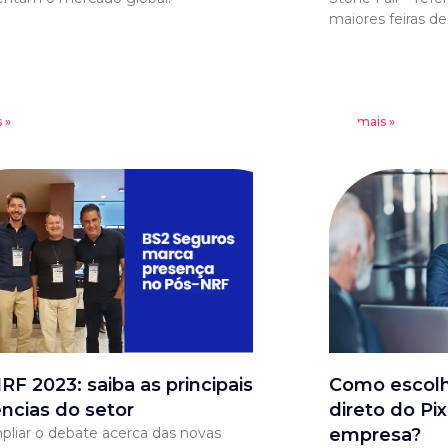
maiores feiras d
 »
Leia mais »
RF 2023: saiba as principais
Como escolhe
ncias do setor
direto do Pi
pliar o debate acerca das novas
empresa?