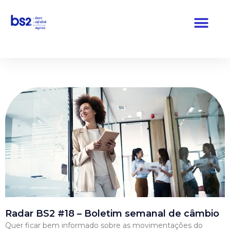
Pular
para
o
conteúdo
Radar BS2 #18 – Boletim semanal de câmbio
Quer ficar bem informado sobre as movimentações do