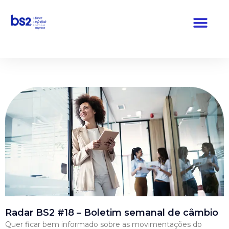
Pular
para
o
conteúdo
Radar BS2 #18 – Boletim semanal de câmbio
Quer ficar bem informado sobre as movimentações do