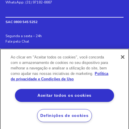
WhatsApp: (31) 97182-8887
SAC 0800 545 5252
Segunda a sexta – 24h
Fale pelo Chat
Internacional +55 31 3078 8152
Ao clicar em "Aceitar todos os cookies", você concorda
Deficiente auditivo 0800 970 6993
com o armazenamento de cookies no seu dispositivo para
Ouvidoria 0800 726 8889
melhorar a navegação e analisar a utilização do site, bem
como ajudar nas nossas iniciativas de marketing.
Política
de privacidade e Condições de Uso
Banco BS2
Via Olímpia, São Paulo, SP 04547-130, Brasil, 3003-5202
Aceitar todos os cookies
Definições de cookies