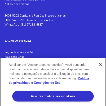
7 dias por semana
3003-5202 Capitais e Regiões Metropolitanas
0800-545-5200 Demais localidades
WhatsApp: (31) 97182-8887
SAC 0800 545 5252
Segunda a sexta – 24h
Fale pelo Chat
Ao clicar em "Aceitar todos os cookies", você concorda
Internacional +55 31 3078 8152
com o armazenamento de cookies no seu dispositivo para
Deficiente auditivo 0800 970 6993
melhorar a navegação e analisar a utilização do site, bem
Ouvidoria 0800 726 8889
como ajudar nas nossas iniciativas de marketing.
Política
de privacidade e Condições de Uso
Banco BS2
Aceitar todos os cookies
Via Olímpia, São Paulo, SP 04547-130, Brasil, 3003-5202