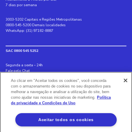
7 dias por semana
3003-5202 Capitais e Regiões Metropolitanas
0800-545-5200 Demais localidades
WhatsApp: (31) 97182-8887
SAC 0800 545 5252
Segunda a sexta – 24h
Fale pelo Chat
Ao clicar em "Aceitar todos os cookies", você concorda
Internacional +55 31 3078 8152
com o armazenamento de cookies no seu dispositivo para
Deficiente auditivo 0800 970 6993
melhorar a navegação e analisar a utilização do site, bem
Ouvidoria 0800 726 8889
como ajudar nas nossas iniciativas de marketing.
Política
de privacidade e Condições de Uso
Banco BS2
Aceitar todos os cookies
Via Olímpia, São Paulo, SP 04547-130, Brasil, 3003-5202