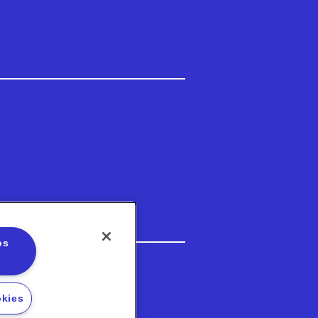
os
3-5202
okies