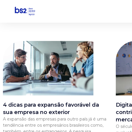
Pular
para
o
conteúdo
4 dicas para expansão favorável da
Digit
sua empresa no exterior
contr
A expansão das empresas para outro país já é uma
merca
tendência entre os empresários brasileiros como,
O sécul
também, entre os estrangeiros. A pesquisa