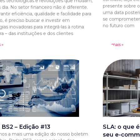
es tecnológicas e revoluções que mudam,
presente sobre 
 dia. No setor financeiro não é diferente.
uma data posterio
antir eficiência, qualidade e facilidade para
se comprometem 
o, é preciso buscar e investir em
no futuro com
ias inovadoras para integrá-las à rotina
ra – das instituições e dos clientes
 »
Leia mais »
 BS2 – Edição #13
SLA: o que é
os a mais uma edição do nosso boletim
seu e-comm