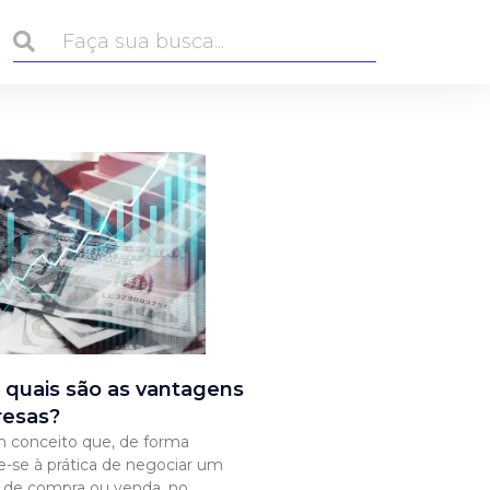
: quais são as vantagens
resas?
m conceito que, de forma
re-se à prática de negociar um
le de compra ou venda, no