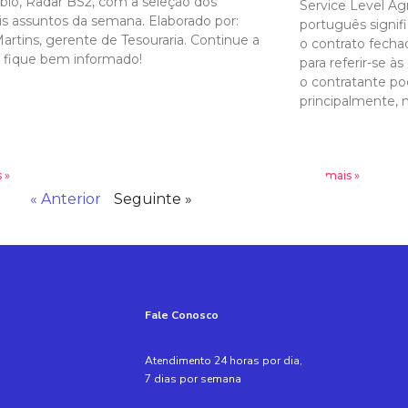
io, Radar BS2, com a seleção dos
Service Level Ag
ais assuntos da semana. Elaborado por:
português signifi
Martins, gerente de Tesouraria. Continue a
o contrato fecha
 e fique bem informado!
para referir-se à
o contratante po
principalmente, n
 »
Leia mais »
« Anterior
Seguinte »
Fale Conosco
Atendimento 24 horas por dia,
7 dias por semana