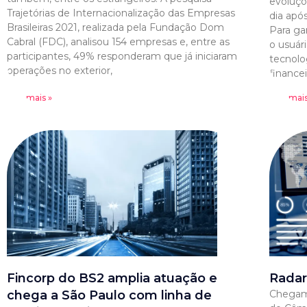
evoluçõ
Trajetórias de Internacionalização das Empresas
dia após
Brasileiras 2021, realizada pela Fundação Dom
Para gar
Cabral (FDC), analisou 154 empresas e, entre as
o usuári
participantes, 49% responderam que já iniciaram
tecnolog
operações no exterior,
financei
Leia mais »
Leia mais
Fincorp do BS2 amplia atuação e
Radar
chega a São Paulo com linha de
Chegam