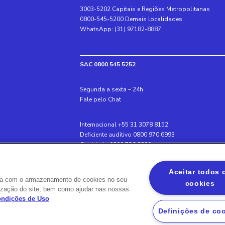
3003-5202 Capitais e Regiões Metropolitanas
0800-545-5200 Demais localidades
WhatsApp: (31) 97182-8887
SAC 0800 545 5252
Segunda a sexta – 24h
Fale pelo Chat
Internacional +55 31 3078 8152
Deficiente auditivo 0800 970 6993
Ouvidoria 0800 726 8889
Aceitar todos 
rda com o armazenamento de cookies no seu
Banco BS2
cookies
ilização do site, bem como ajudar nas nossas
Via Olímpia, São Paulo, SP 04547-130, Brasil, 300
Condições de Uso
Definições de co