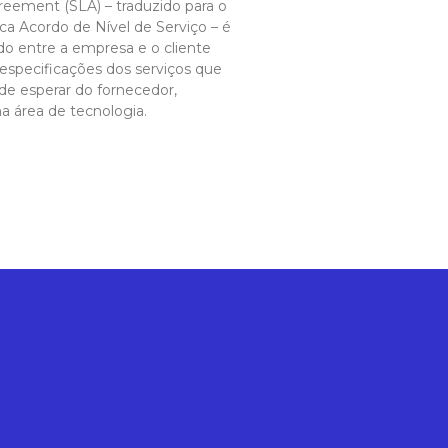
reement (SLA) – traduzido para o
ca Acordo de Nível de Serviço – é
do entre a empresa e o cliente
s especificações dos serviços que
de esperar do fornecedor,
a área de tecnologia.