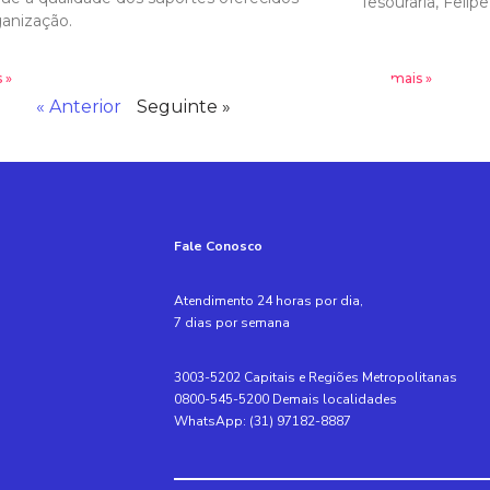
Tesouraria, Felipe
ganização.
 »
Leia mais »
« Anterior
Seguinte »
Fale Conosco
Atendimento 24 horas por dia,
7 dias por semana
3003-5202 Capitais e Regiões Metropolitanas
0800-545-5200 Demais localidades
WhatsApp: (31) 97182-8887