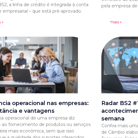
S2, a linha de crédito é integrada à conta
pela empresa de a
e empresarial – que está pré-aprovado.
 »
Leia mais »
ência operacional nas empresas:
Radar BS2 #1
tância e vantagens
acontecimen
cia operacional de uma empresa diz
semana
o ao fornecimento de produtos ou serviços
Confira mais uma
ira mais econômica, sem que isso
de Câmbio elabo
que a qualidade dos suportes oferecidos