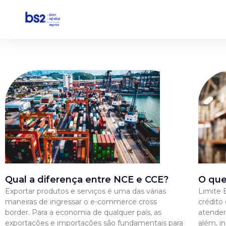
Pular
para
o
conteúdo
Qual a diferença entre NCE e CCE?
O que
Exportar produtos e serviços é uma das várias
Limite 
maneiras de ingressar o e-commerce cross
crédito
border. Para a economia de qualquer país, as
atender
exportações e importações são fundamentais para
além, i