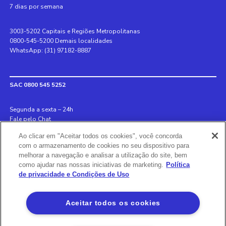
7 dias por semana
3003-5202 Capitais e Regiões Metropolitanas
0800-545-5200 Demais localidades
WhatsApp: (31) 97182-8887
SAC 0800 545 5252
Segunda a sexta – 24h
Fale pelo Chat
Ao clicar em "Aceitar todos os cookies", você concorda
Internacional +55 31 3078 8152
com o armazenamento de cookies no seu dispositivo para
Deficiente auditivo 0800 970 6993
melhorar a navegação e analisar a utilização do site, bem
Ouvidoria 0800 726 8889
como ajudar nas nossas iniciativas de marketing.
Política
de privacidade e Condições de Uso
Banco BS2
Aceitar todos os cookies
Via Olímpia, São Paulo, SP 04547-130, Brasil, 3003-5202