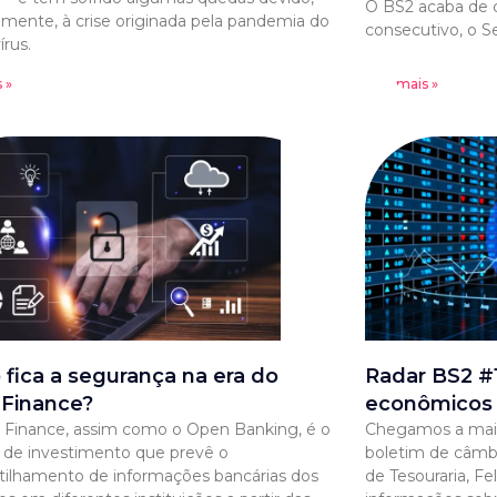
O BS2 acaba de 
lmente, à crise originada pela pandemia do
consecutivo, o 
írus.
 »
Leia mais »
fica a segurança na era do
Radar BS2 #1
Finance?
econômicos
Finance, assim como o Open Banking, é o
Chegamos a mais
de investimento que prevê o
boletim de câmb
ilhamento de informações bancárias dos
de Tesouraria, Fe