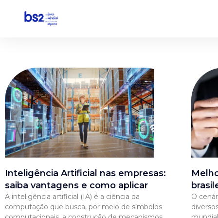
Pular
para
o
conteúdo
Inteligência Artificial nas empresas:
Melho
saiba vantagens e como aplicar
brasil
A inteligência artificial (IA) é a ciência da
O cenári
computação que busca, por meio de símbolos
diverso
computacionais, a construção de mecanismos
mundial