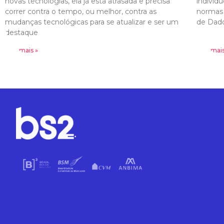
novas tecnologias, ela já está atrasada e precisa
indivídu
correr contra o tempo, ou melhor, contra as
normas 
mudanças tecnológicas para se atualizar e ser um
de Dad
destaque
Leia mais »
Leia mais