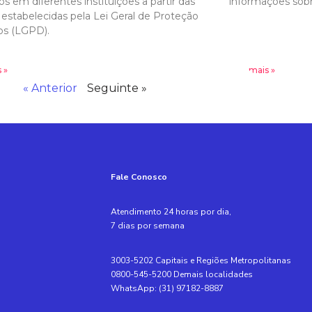
os em diferentes instituições a partir das
informações sob
estabelecidas pela Lei Geral de Proteção
os (LGPD).
 »
Leia mais »
« Anterior
Seguinte »
Fale Conosco
Atendimento 24 horas por dia,
7 dias por semana
3003-5202 Capitais e Regiões Metropolitanas
0800-545-5200 Demais localidades
WhatsApp: (31) 97182-8887