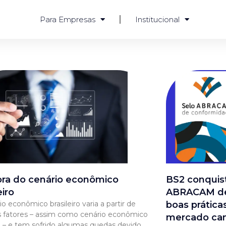
Para Empresas
Institucional
ra do cenário econômico
BS2 conquist
eiro
ABRACAM de
o econômico brasileiro varia a partir de
boas prática
s fatores – assim como cenário econômico
mercado ca
 – e tem sofrido algumas quedas devido,