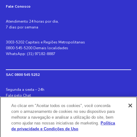
Fale Conosco
Atendimento 24 horas por dia,
7 dias por semana
3003-5202 Capitais e Regiões Metropolitanas
0800-545-5200 Demais localidades
WhatsApp: (31) 97182-8887
SAC 0800 545 5252
Segunda a sexta – 24h
Fale pelo Chat
Ao clicar em "Aceitar todos os cookies", você concorda
Internacional +55 31 3078 8152
com o armazenamento de cookies no seu dispositivo para
Deficiente auditivo 0800 970 6993
melhorar a navegação e analisar a utilização do site, bem
Ouvidoria 0800 726 8889
como ajudar nas nossas iniciativas de marketing.
Política
de privacidade e Condições de Uso