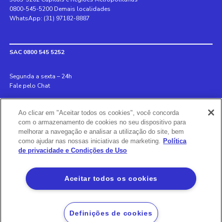
0800-545-5200 Demais localidades
WhatsApp: (31) 97182-8887
SAC 0800 545 5252
Segunda a sexta – 24h
Fale pelo Chat
Internacional +55 31 3078 8152
Ao clicar em "Aceitar todos os cookies", você concorda
Deficiente auditivo 0800 970 6993
com o armazenamento de cookies no seu dispositivo para
Ouvidoria 0800 726 8889
melhorar a navegação e analisar a utilização do site, bem
como ajudar nas nossas iniciativas de marketing.
Política
de privacidade e Condições de Uso
Banco BS2
Via Olímpia, São Paulo, SP 04547-130, Brasil, 3003-5202
Aceitar todos os cookies
Definições de cookies