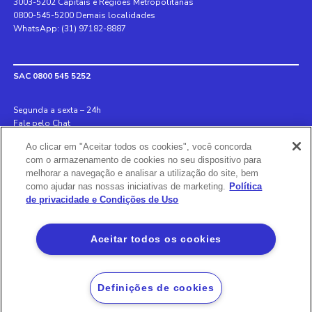
3003-5202 Capitais e Regiões Metropolitanas
0800-545-5200 Demais localidades
WhatsApp: (31) 97182-8887
SAC 0800 545 5252
Segunda a sexta – 24h
Fale pelo Chat
Ao clicar em "Aceitar todos os cookies", você concorda
Internacional +55 31 3078 8152
com o armazenamento de cookies no seu dispositivo para
Deficiente auditivo 0800 970 6993
melhorar a navegação e analisar a utilização do site, bem
Ouvidoria 0800 726 8889
como ajudar nas nossas iniciativas de marketing.
Política
de privacidade e Condições de Uso
Banco BS2
Aceitar todos os cookies
Via Olímpia, São Paulo, SP 04547-130, Brasil, 3003-5202
Definições de cookies