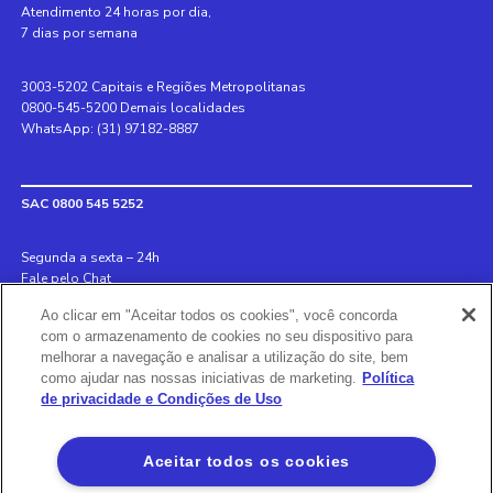
Atendimento 24 horas por dia,
7 dias por semana
3003-5202 Capitais e Regiões Metropolitanas
0800-545-5200 Demais localidades
WhatsApp: (31) 97182-8887
SAC 0800 545 5252
Segunda a sexta – 24h
Fale pelo Chat
Ao clicar em "Aceitar todos os cookies", você concorda
Internacional +55 31 3078 8152
com o armazenamento de cookies no seu dispositivo para
Deficiente auditivo 0800 970 6993
melhorar a navegação e analisar a utilização do site, bem
Ouvidoria 0800 726 8889
como ajudar nas nossas iniciativas de marketing.
Política
de privacidade e Condições de Uso
Banco BS2
Aceitar todos os cookies
Via Olímpia, São Paulo, SP 04547-130, Brasil, 3003-5202