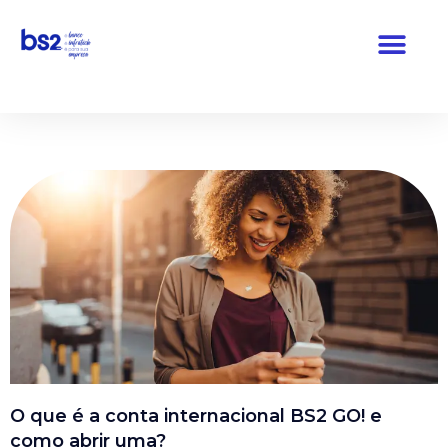
Pular
para
o
conteúdo
O que é a conta internacional BS2 GO! e
como abrir uma?