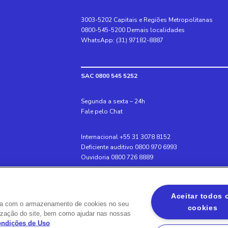
3003-5202 Capitais e Regiões Metropolitanas
0800-545-5200 Demais localidades
WhatsApp: (31) 97182-8887
SAC 0800 545 5252
Segunda a sexta – 24h
Fale pelo Chat
Internacional +55 31 3078 8152
Deficiente auditivo 0800 970 6993
Ouvidoria 0800 726 8889
Banco BS2
Aceitar todos 
Via Olímpia, São Paulo, SP 04547-130, Brasil, 300
rda com o armazenamento de cookies no seu
cookies
ilização do site, bem como ajudar nas nossas
Condições de Uso