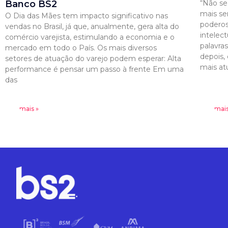
Banco BS2
“Não se
mais se
O Dia das Mães tem impacto significativo nas
poderos
vendas no Brasil, já que, anualmente, gera alta do
intelec
comércio varejista, estimulando a economia e o
palavra
mercado em todo o País. Os mais diversos
depois,
setores de atuação do varejo podem esperar: Alta
mais at
performance é pensar um passo à frente Em uma
das
Leia mais »
Leia mais