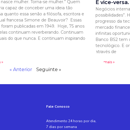
 nasce mulher. Torna-se mulher.” Quem
E vice-versa.
ria capaz de conceber uma ideia tão
Negócios intern
a quanto essa senão a filósofa, escritora e
possibilidades”. H
tual francesa Simone de Beauvoir? Essas
progresso da tec
s foram publicadas em 1949. Hoje, 75 anos
mercado financei
 elas continuam reverberando. Continuam
infinitas oportun
uais do que nunca. E continuam inspirando
Banco BS2 tem or
tecnológico. E o
através de
 »
Leia mais »
« Anterior
Seguinte »
Fale Conosco
Atendimento 24 horas por dia,
7 dias por semana