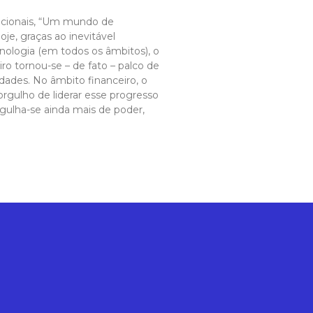
acionais, “Um mundo de
oje, graças ao inevitável
nologia (em todos os âmbitos), o
ro tornou-se – de fato – palco de
idades. No âmbito financeiro, o
gulho de liderar esse progresso
rgulha-se ainda mais de poder,