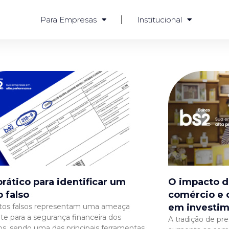
Para Empresas
Institucional
prático para identificar um
O impacto d
o falso
comércio e 
tos falsos representam uma ameaça
em investi
te para a segurança financeira dos
A tradição de pr
iros, sendo uma das principais ferramentas