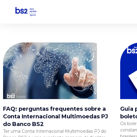
Pular
para
o
conteúdo
FAQ: perguntas frequentes sobre a
Guia 
Conta Internacional Multimoedas PJ
bolet
do Banco BS2
Os bole
constan
Ter uma Conta Internacional Multimoedas PJ do
brasile