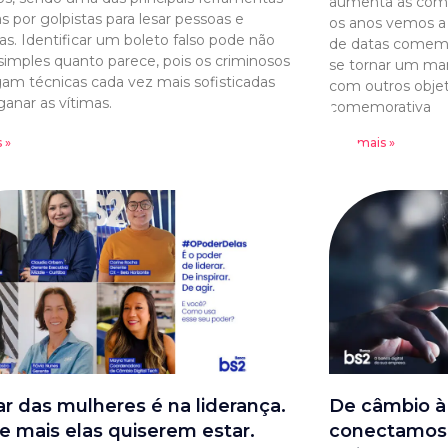
aumenta as comp
as por golpistas para lesar pessoas e
os anos vemos a
s. Identificar um boleto falso pode não
de datas comemo
 simples quanto parece, pois os criminosos
se tornar um marc
m técnicas cada vez mais sofisticadas
com outros objet
ganar as vítimas.
comemorativa
 »
Leia mais »
ar das mulheres é na liderança.
De câmbio à 
e mais elas quiserem estar.
conectamos