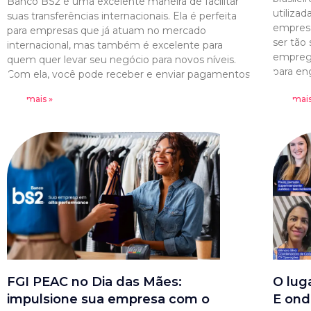
Banco BS2 é uma excelente maneira de facilitar
utilizad
suas transferências internacionais. Ela é perfeita
empresa
para empresas que já atuam no mercado
ser tão
internacional, mas também é excelente para
emprega
quem quer levar seu negócio para novos níveis.
para en
Com ela, você pode receber e enviar pagamentos
Leia mais »
Leia mais
FGI PEAC no Dia das Mães:
O lug
impulsione sua empresa com o
E ond