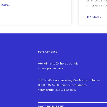
gerente de Te
principais in
 MAIS »
LEIA MAIS »
Fale Conosco
Atendimento 24 horas por dia,
7 dias por semana
3003-5202 Capitais e Regiões Metropolitanas
0800-545-5200 Demais localidades
WhatsApp: (31) 97182-8887
SAC 0800 545 5252