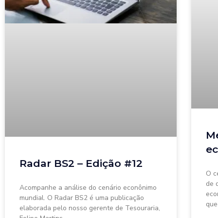
Me
ec
Radar BS2 – Edição #12
O c
de 
Acompanhe a análise do cenário econônimo
eco
mundial. O Radar BS2 é uma publicação
que
elaborada pelo nosso gerente de Tesouraria,