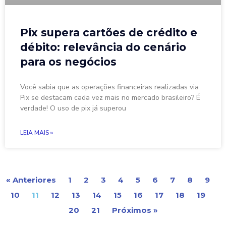
Pix supera cartões de crédito e
débito: relevância do cenário
para os negócios
Você sabia que as operações financeiras realizadas via
Pix se destacam cada vez mais no mercado brasileiro? É
verdade! O uso de pix já superou
LEIA MAIS »
« Anteriores
1
2
3
4
5
6
7
8
9
10
11
12
13
14
15
16
17
18
19
20
21
Próximos »