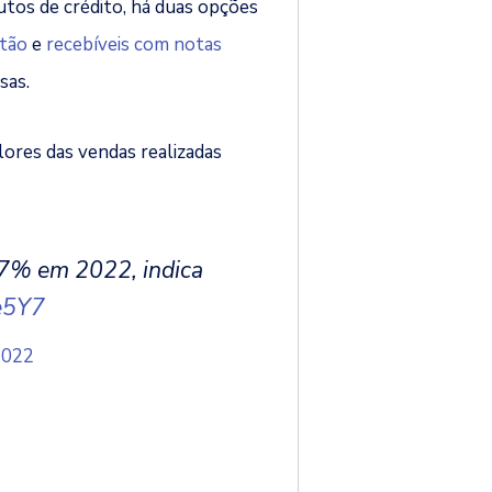
tos de crédito, há duas opções
rtão
e
recebíveis com notas
sas.
ores das vendas realizadas
,7% em 2022, indica
ue5Y7
2022