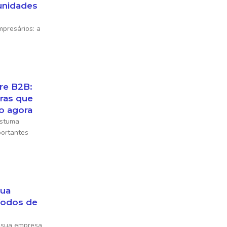
unidades
resários: a
re B2B:
iras que
o agora
ostuma
portantes
sua
íodos de
 sua empresa