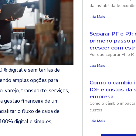
da instabilidade econôm
Leia Mais
Separar PF e PJ: 
primeiro passo p
crescer com estr
Por que separar PF e PJ 
Leia Mais
0% digital e sem tarifas de
cendo amplas opções para
Como o câmbio i
IOF e custos da 
varejo, transporte, serviços,
empresa
a gestão financeira de um
Como o câmbio impacta 
custos
ializar o fluxo de caixa de
00% digital e simples,
Leia Mais