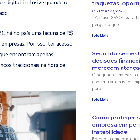
 e digital, inclusive quando o
fraquezas, oport
e ameaças
ado.
Análise SWOT para Emp
pergunta que
, há no país uma lacuna de R$
Leia Mais
empresas. Por isso, ter acesso
Segundo semest
, que encontram apenas
decisões finance
ncos tradicionais na hora de
merecem atençã
O segundo semestre c
concentrar decisões im
para
Leia Mais
Como proteger 
empresa em per
instabilidade
Entenda como proteger