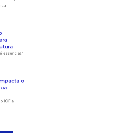
ica
o
ara
utura
é essencial?
mpacta o
sua
o IOF e