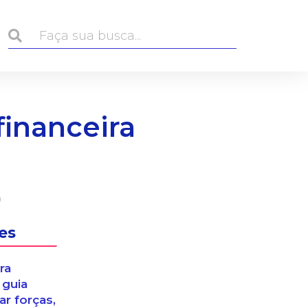
financeira
es
ra
 guia
r forças,