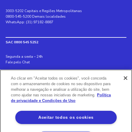
3003-5202 Capitais e Regiões Metropolitanas
0800-545-5200 Demais localidades
WhatsApp: (31) 97182-8887
SAC 0800 545 5252
Segunda a sexta – 24h
Fale pelo Chat
Internacional +55 31 3078 8152
Ao clicar em "Aceitar todos os cookies", você concorda
Deficiente auditivo 0800 970 6993
com o armazenamento de cookies no seu dispositivo para
Ouvidoria 0800 726 8889
melhorar a navegação e analisar a utilização do site, bem
como ajudar nas nossas iniciativas de marketing.
Política
de privacidade e Condições de Uso
Banco BS2
Via Olímpia, São Paulo, SP 04547-130, Brasil, 3003-5202
Aceitar todos os cookies