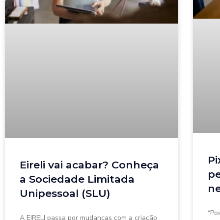
Pi
Eireli vai acabar? Conheça
p
a Sociedade Limitada
n
Unipessoal (SLU)
“Po
A EIRELI passa por mudanças com a criação