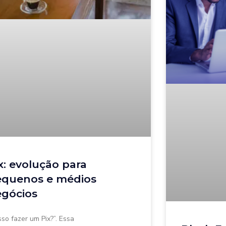
x: evolução para
equenos e médios
egócios
sso fazer um Pix?”. Essa