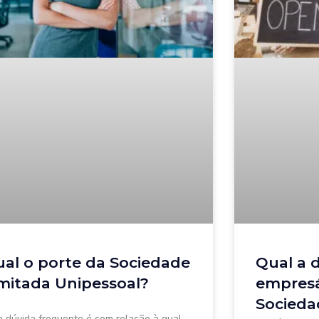
al o porte da Sociedade
Qual a 
mitada Unipessoal?
empresár
Socieda
 dúvida frequente é com relação à qual