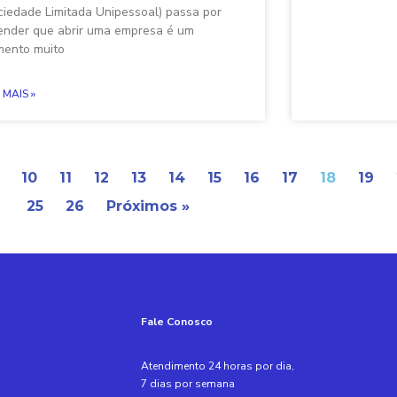
ciedade Limitada Unipessoal) passa por
ender que abrir uma empresa é um
ento muito
 MAIS »
10
11
12
13
14
15
16
17
18
19
25
26
Próximos »
Fale Conosco
Atendimento 24 horas por dia,
7 dias por semana