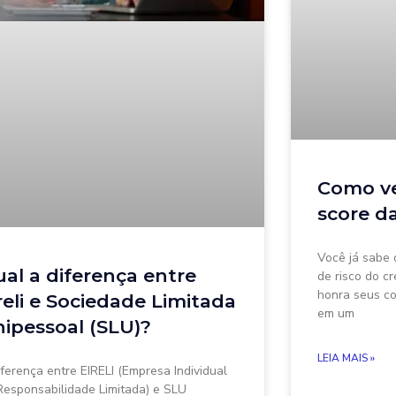
Como ve
score d
Você já sabe 
al a diferença entre
de risco do c
honra seus co
reli e Sociedade Limitada
em um
ipessoal (SLU)?
LEIA MAIS »
iferença entre EIRELI (Empresa Individual
Responsabilidade Limitada) e SLU