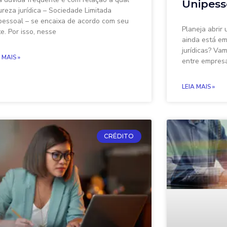
Unipess
ureza jurídica – Sociedade Limitada
pessoal – se encaixa de acordo com seu
Planeja abrir
te. Por isso, nesse
ainda está em
jurídicas? Va
 MAIS »
entre empresá
LEIA MAIS »
CRÉDITO