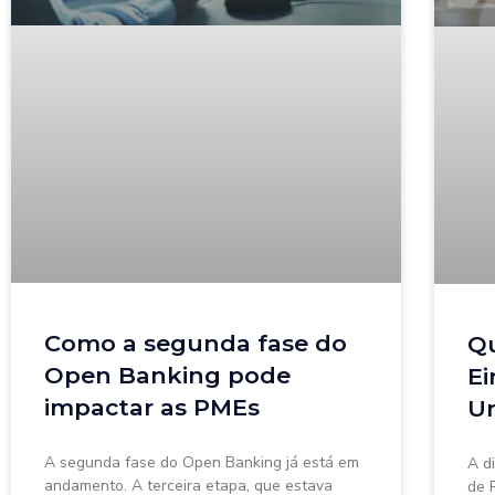
Como a segunda fase do
Qu
Open Banking pode
Ei
impactar as PMEs
Un
A segunda fase do Open Banking já está em
A d
andamento. A terceira etapa, que estava
de 