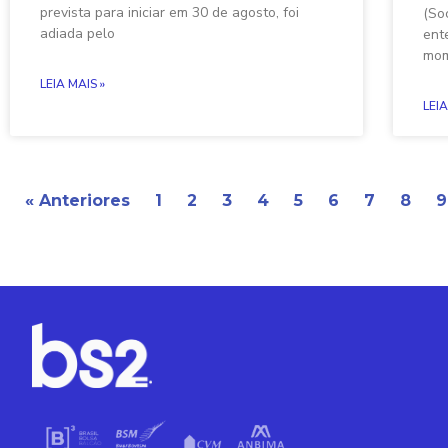
prevista para iniciar em 30 de agosto, foi
(So
adiada pelo
ent
mom
LEIA MAIS »
LEIA
« Anteriores
1
2
3
4
5
6
7
8
9