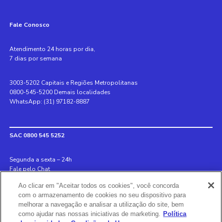
Fale Conosco
Atendimento 24 horas por dia,
7 dias por semana
3003-5202 Capitais e Regiões Metropolitanas
0800-545-5200 Demais localidades
WhatsApp: (31) 97182-8887
SAC 0800 545 5252
Segunda a sexta – 24h
Fale pelo Chat
Ao clicar em "Aceitar todos os cookies", você concorda
Internacional +55 31 3078 8152
com o armazenamento de cookies no seu dispositivo para
Deficiente auditivo 0800 970 6993
melhorar a navegação e analisar a utilização do site, bem
Ouvidoria 0800 726 8889
como ajudar nas nossas iniciativas de marketing.
Política