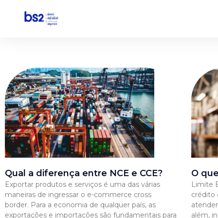
Pular
para
o
conteúdo
Qual a diferença entre NCE e CCE?
O que
Exportar produtos e serviços é uma das várias
Limite 
maneiras de ingressar o e-commerce cross
crédito
border. Para a economia de qualquer país, as
atender
exportações e importações são fundamentais para
além, i