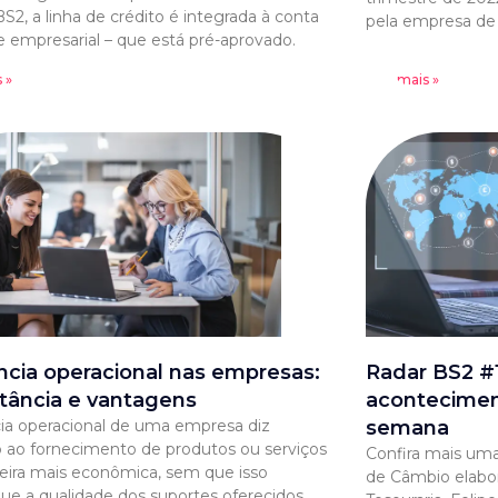
S2, a linha de crédito é integrada à conta
pela empresa de a
e empresarial – que está pré-aprovado.
 »
Leia mais »
ência operacional nas empresas:
Radar BS2 #1
tância e vantagens
acontecimen
cia operacional de uma empresa diz
semana
o ao fornecimento de produtos ou serviços
Confira mais uma
ira mais econômica, sem que isso
de Câmbio elabo
que a qualidade dos suportes oferecidos