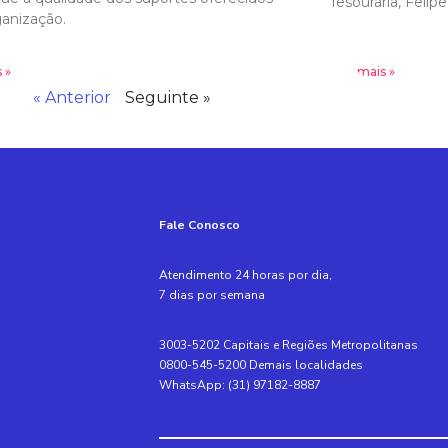
Tesouraria, Felipe
ganização.
 »
Leia mais »
« Anterior
Seguinte »
Fale Conosco
Atendimento 24 horas por dia,
7 dias por semana
3003-5202 Capitais e Regiões Metropolitanas
0800-545-5200 Demais localidades
WhatsApp: (31) 97182-8887