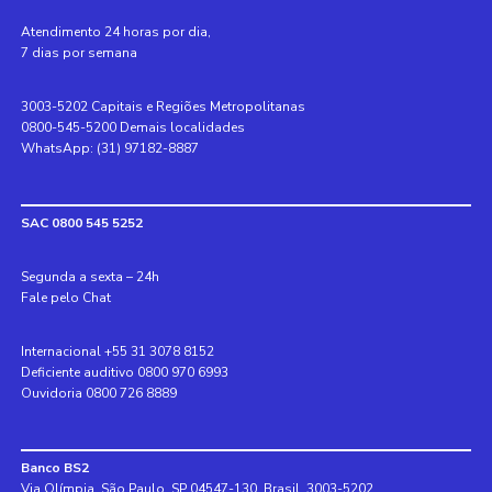
Atendimento 24 horas por dia,
7 dias por semana
3003-5202 Capitais e Regiões Metropolitanas
0800-545-5200 Demais localidades
WhatsApp: (31) 97182-8887
SAC 0800 545 5252
Segunda a sexta – 24h
Fale pelo Chat
Internacional +55 31 3078 8152
Deficiente auditivo 0800 970 6993
Ouvidoria 0800 726 8889
Banco BS2
Via Olímpia, São Paulo, SP 04547-130, Brasil, 3003-5202